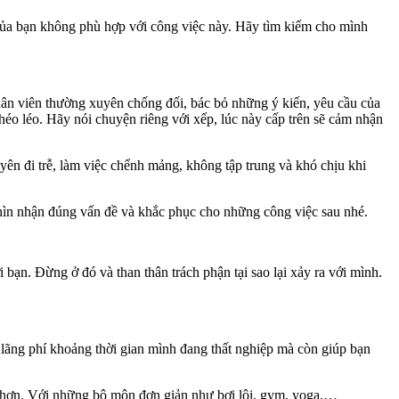
của bạn không phù hợp với công việc này. Hãy tìm kiếm cho mình
hân viên thường xuyên chống đối, bác bỏ những ý kiến, yêu cầu của
éo léo. Hãy nói chuyện riêng với xếp, lúc này cấp trên sẽ cảm nhận
yên đi trễ, làm việc chểnh mảng, không tập trung và khó chịu khi
 nhìn nhận đúng vấn đề và khắc phục cho những công việc sau nhé.
bạn. Đừng ở đó và than thân trách phận tại sao lại xảy ra với mình.
 lãng phí khoảng thời gian mình đang thất nghiệp mà còn giúp bạn
ực hơn. Với những bộ môn đơn giản như bơi lội, gym, yoga,…