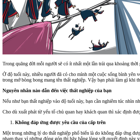
Trong quãng đời mỗi người sẽ có ít nhất một lần trải qua khoảng thời
Ở độ tuổi này, nhiều người đã có cho mình một cuộc sống bình yên v
trong mớ bòng bong mang tên thất nghiệp. Vậy bạn phải làm gì khi th
Nguyên nhân nào dẫn đến việc thất nghiệp của bạn
Nếu như bạn thất nghiệp vào độ tuổi này, bạn cần nghiêm túc nhìn nhận
Cho dù xuất phát từ yếu tố chủ quan hay khách quan thì xác định đượ
Không đáp ứng được yêu cầu của cấp trên
Một trong những lý do thất nghiệp phổ biến là do không đáp ứng đượ
phạm thay vì những đóng góp thì hãy bằng lòng với quyết định này và