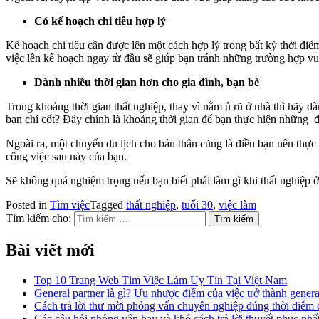
Có kế hoạch chi tiêu hợp lý
Kế hoạch chi tiêu cần được lên một cách hợp lý trong bất kỳ thời điểm 
việc lên kế hoạch ngay từ đầu sẽ giúp bạn tránh những trường hợp vun
Dành nhiều thời gian hơn cho gia đình, bạn bè
Trong khoảng thời gian thất nghiệp, thay vì nằm ủ rũ ở nhà thì hãy 
bạn chí cốt? Đây chính là khoảng thời gian để bạn thực hiện những đ
Ngoài ra, một chuyến du lịch cho bản thân cũng là điều bạn nên thực 
công việc sau này của bạn.
Sẽ không quá nghiệm trọng nếu bạn biết phải làm gì khi thất nghiệp ở
Posted in
Tìm việc
Tagged
thất nghiệp
,
tuổi 30
,
việc làm
Tìm kiếm cho:
Bài viết mới
Top 10 Trang Web Tìm Việc Làm Uy Tín Tại Việt Nam
General partner là gì? Ưu nhược điểm của việc trở thành genera
Cách trả lời thư mời phỏng vấn chuyên nghiệp đúng thời điểm c
Các câu hỏi phỏng vấn hay và khó cách trả lời thuyết phục nhấ