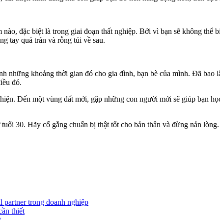
nào, đặc biệt là trong giai đoạn thất nghiệp. Bởi vì bạn sẽ không thể b
g tay quá trán và rỗng túi về sau.
dành những khoảng thời gian đó cho gia đình, bạn bè của mình. Đã bao
iều đó.
hiện. Đến một vùng đất mới, gặp những con người mới sẽ giúp bạn học h
 tuổi 30. Hãy cố gắng chuẩn bị thật tốt cho bản thân và đừng nản lòng
l partner trong doanh nghiệp
ần thiết
t