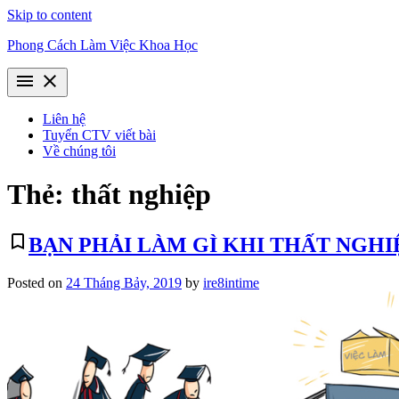
Skip to content
Phong Cách Làm Việc Khoa Học
menu
close
Liên hệ
Tuyển CTV viết bài
Về chúng tôi
Thẻ:
thất nghiệp
bookmark_border
BẠN PHẢI LÀM GÌ KHI THẤT NGHIỆ
Posted on
24 Tháng Bảy, 2019
by
ire8intime