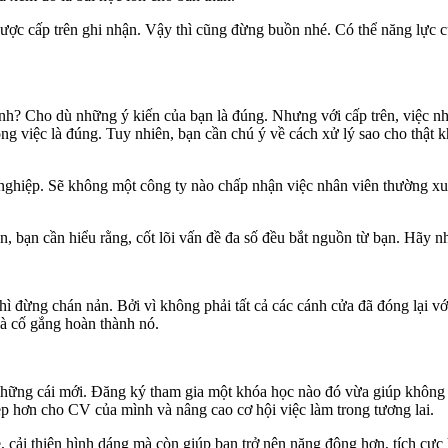
ợc cấp trên ghi nhận. Vậy thì cũng đừng buồn nhé. Có thể năng lực 
nh? Cho dù những ý kiến của bạn là đúng. Nhưng với cấp trên, việc n
 việc là đúng. Tuy nhiên, bạn cần chú ý về cách xử lý sao cho thật kh
ất nghiệp. Sẽ không một công ty nào chấp nhận việc nhân viên thường xu
ên, bạn cần hiểu rằng, cốt lõi vấn đề đa số đều bắt nguồn từ bạn. Hãy
đừng chán nản. Bởi vì không phải tất cả các cánh cửa đã đóng lại với 
và cố gắng hoàn thành nó.
i những cái mới. Đăng ký tham gia một khóa học nào đó vừa giúp không
ẹp hơn cho CV của mình và nâng cao cơ hội việc làm trong tương lai.
e, cải thiện hình dáng mà còn giúp bạn trở nên năng động hơn, tích c