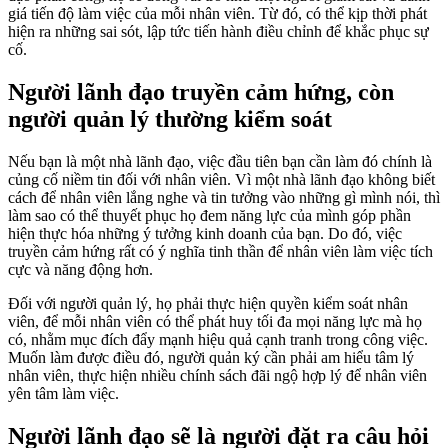
giá tiến độ làm việc của mỗi nhân viên. Từ đó, có thể kịp thời phát
hiện ra những sai sót, lập tức tiến hành điều chỉnh để khắc phục sự
cố.
Người lãnh đạo truyền cảm hứng, còn
người quản lý thường kiểm soát
Nếu bạn là một nhà lãnh đạo, việc đầu tiên bạn cần làm đó chính là
củng cố niềm tin đối với nhân viên. Vì một nhà lãnh đạo không biết
cách để nhân viên lắng nghe và tin tưởng vào những gì mình nói, thì
làm sao có thể thuyết phục họ đem năng lực của mình góp phần
hiện thực hóa những ý tưởng kinh doanh của bạn. Do đó, việc
truyền cảm hứng rất có ý nghĩa tinh thần để nhân viên làm việc tích
cực và năng động hơn.
Đối với người quản lý, họ phải thực hiện quyền kiểm soát nhân
viên, để mỗi nhân viên có thể phát huy tối đa mọi năng lực mà họ
có, nhằm mục đích đẩy mạnh hiệu quả cạnh tranh trong công việc.
Muốn làm được điều đó, người quản ký cần phải am hiểu tâm lý
nhân viên, thực hiện nhiều chính sách đãi ngộ hợp lý để nhân viên
yên tâm làm việc.
Người lãnh đạo sẽ là người đặt ra câu hỏi