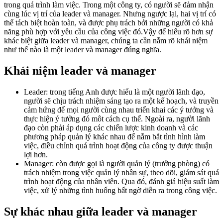
trong quá trình làm việc. Trong một công ty, có người sẽ đảm nhận
cùng lúc vị trí của leader và manager. Nhưng ngược lại, hai vị trí có
thể tách biệt hoàn toàn, và được phụ trách bởi những người có khả
năng phù hợp với yêu cầu của công việc đó.Vậy để hiểu rõ hơn sự
khác biệt giữa leader và manager, chúng ta cần nắm rõ khái niệm
như thế nào là một leader và manager đúng nghĩa.
Khái niệm leader và manager
Leader: trong tiếng Anh được hiểu là một người lãnh đạo,
người sẽ chịu trách nhiệm sáng tạo ra một kế hoạch, và truyền
cảm hứng để mọi người cùng nhau triển khai các ý tưởng và
thực hiện ý tưởng đó môt cách cụ thể. Ngoài ra, người lãnh
đạo còn phải áp dụng các chiến lược kinh doanh và các
phương pháp quản lý khác nhau để nắm bắt tình hình làm
việc, điều chỉnh quá trình hoạt động của công ty được thuận
lợi hơn.
Manager: còn được gọi là người quản lý (trưởng phòng) có
trách nhiệm trong việc quản lý nhân sự, theo dõi, giám sát quá
trình hoạt động của nhân viên. Qua đó, đánh giá hiệu suất làm
việc, xử lý những tình huống bất ngờ diễn ra trong công việc.
Sự khác nhau giữa leader và manager