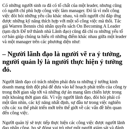
Có những người sinh ra đã có tố chất của một leader, nhưng cũng
có người chỉ phù hợp công việc làm manager. Đó là vì mỗi công
việc đòi hỏi những yêu cầu khác nhau, và mỗi người chỉ đáp ứng
được những kỹ năng thích hợp với một số công việc mà thôi. Tác
giả Warren Bennis chủ nhân quyển sách On Becoming A Leader
(tạm dịch Để trở thành nhà Lãnh đạo) cũng đã chỉ ra những yếu tố
cơ bản giúp chúng ta hiểu rõ những điểm khác nhau giữa một leader
và một manager trên các phương diện như:
– Người lãnh đạo là người vẽ ra ý tưởng,
người quản lý là người thực hiện ý tưởng
đó.
Người lãnh đạo có trách nhiệm phải đưa ra những ý tưởng kinh
doanh mang tính đột phá để đưa vào kế hoạch phát triển của công ty
trong thời gian sắp tới và những dự án mang tầm chiến lược trong
một khoảng thời gian dài. Vì vậy người lãnh đạo, đòi hỏi phải có
một tầm nhìn, các kỹ năng nhất định, sự đầu tư trong việc nghiên
cứu các xu thế phát triển mới trên thế giới về các vấn đề liên quan
đến công việc.
Người quản lý sẽ trực tiếp thực hiện các công việc được người lãnh
đạo phân công, họ sẽ đóng vai trò như một người giám sát và đánh