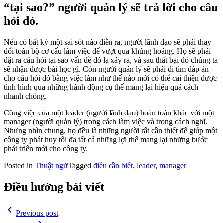
“tại sao?” người quản lý sẽ trả lời cho câu
hỏi đó.
Nếu có bất kỳ một sai sót nào diễn ra, người lãnh đạo sẽ phải thay
đổi toàn bộ cơ cấu làm việc để vượt qua khủng hoảng. Họ sẽ phải
đặt ra câu hỏi tại sao vấn đề đó lạ xảy ra, và sau thất bại đó chúng ta
sẽ nhận được bài học gì. Còn người quản lý sẽ phải đi tìm đáp án
cho câu hỏi đó bằng việc làm như thế nào mới có thể cải thiện được
tình hình qua những hành động cụ thể mang lại hiệu quả cách
nhanh chóng.
Công việc của một leader (người lãnh đạo) hoàn toàn khác với một
manager (người quản lý) trong cách làm việc và trong cách nghĩ.
Nhưng nhìn chung, họ đều là những người rất cần thiết để giúp một
công ty phát huy tối đa tất cả những lợi thế mang lại những bước
phát triển mới cho công ty.
Posted in
Thuật ngữ
Tagged
điều cần biết
,
leader
,
manager
Điều hướng bài viết
navigate_before
Previous post